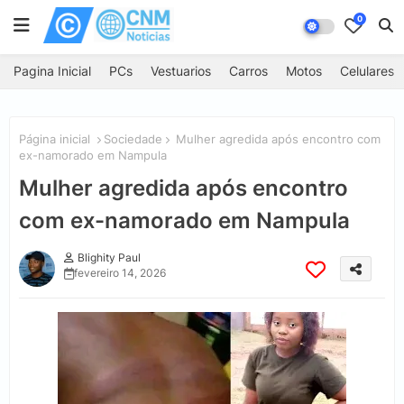
0
Pagina Inicial
PCs
Vestuarios
Carros
Motos
Celulares
Página inicial
Sociedade
Mulher agredida após encontro com
ex-namorado em Nampula
Mulher agredida após encontro
com ex-namorado em Nampula
Blighity Paul
fevereiro 14, 2026