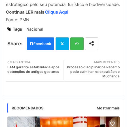
estratégico pelo seu potencial turístico e biodiversidade.
Continua LER mais
Clique Aqui
Fonte:
PMN
Tags
Nacional
Facebook
Twi
Wh
MAIS ANTIGA
MAIS RECENTE
LAM garante estabilidade após
Processo disciplinar na Renamo
tter
ats
detenções de antigos gestores
pode culminar na expulsão de
Muchanga
app
RECOMENDADOS
Mostrar mais