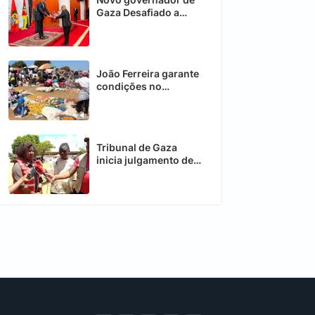
Gaza Desafiado a
acelerar recuperação
da Província
João Ferreira garante
condições no
Mercado de
Nhamadjessa em
Chimoio
Tribunal de Gaza
inicia julgamento de
caso de desvio de
donativos