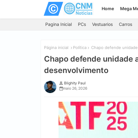
Home
Mega M
Pagina Inicial
PCs
Vestuarios
Carros
Página inicial
Política
Chapo defende unidade a
Chapo defende unidade a
desenvolvimento
Blighity Paul
maio 26, 2026