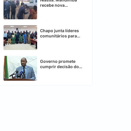
recebe nova
ambulância para
reforçar sector da
saúde
Chapo junta líderes
comunitários para
fortalecer
desenvolvimento
Governo promete
cumprir decisão do
Conselho
Constitucional sobre
telecomunicações