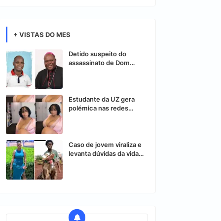
+ VISTAS DO MES
Detido suspeito do
assassinato de Dom
Osório Citora
Estudante da UZ gera
polémica nas redes
sociais após vídeo
controverso
Caso de jovem viraliza e
levanta dúvidas da vida
nas redes sociais