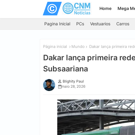
Home
Mega M
Pagina Inicial
PCs
Vestuarios
Carros
Página inicial
Mundo
Dakar lança primeira red
Dakar lança primeira rede
Subsaariana
Blighity Paul
maio 28, 2026