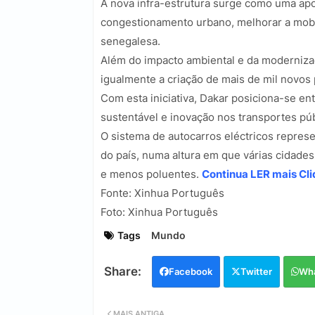
A nova infra-estrutura surge como uma apo
congestionamento urbano, melhorar a mobili
senegalesa.
Além do impacto ambiental e da modernizaç
igualmente a criação de mais de mil novos 
Com esta iniciativa, Dakar posiciona-se en
sustentável e inovação nos transportes púb
O sistema de autocarros eléctricos repres
do país, numa altura em que várias cidades
e menos poluentes.
Continua LER mais Cli
Fonte: Xinhua Português
Foto: Xinhua Português
Tags
Mundo
Facebook
Twitter
Wh
MAIS ANTIGA