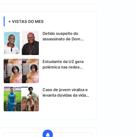
+ VISTAS DO MES
Detido suspeito do
assassinato de Dom
Osório Citora
Estudante da UZ gera
polémica nas redes
sociais após vídeo
controverso
Caso de jovem viraliza e
levanta dúvidas da vida
nas redes sociais