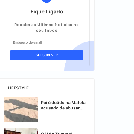
Fique Ligado
Receba as Ultimas Noticias no
seu Inbox
LIFESTYLE
Pai é detido na Matola
acusado de abusar
sexualmente das
filhas gémeas
OAM e Tribunal