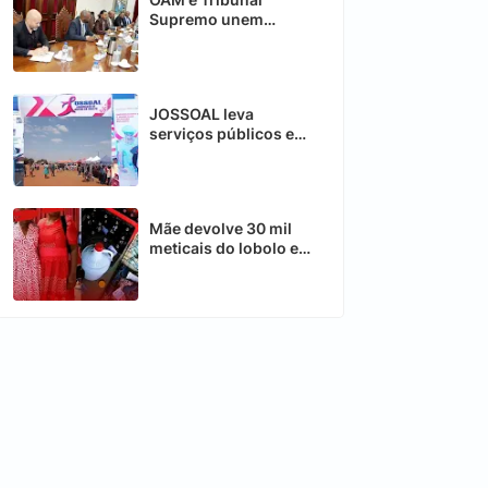
Supremo unem
esforços contra
desafios da Justiça
JOSSOAL leva
serviços públicos e
beneficia mais de mil
cidadãos em Chimoio
Mãe devolve 30 mil
meticais do lobolo e
aceita apenas 5 mil