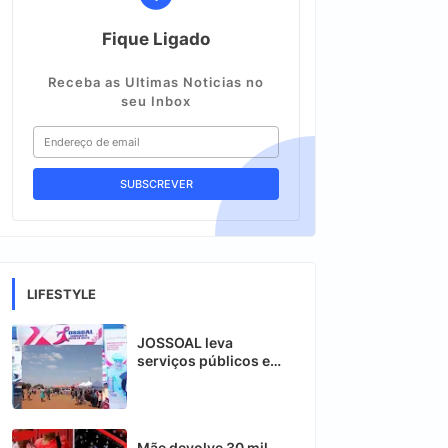
Fique Ligado
Receba as Ultimas Noticias no
seu Inbox
LIFESTYLE
JOSSOAL leva
serviços públicos e
beneficia mais de mil
cidadãos em Chimoio
Mãe devolve 30 mil