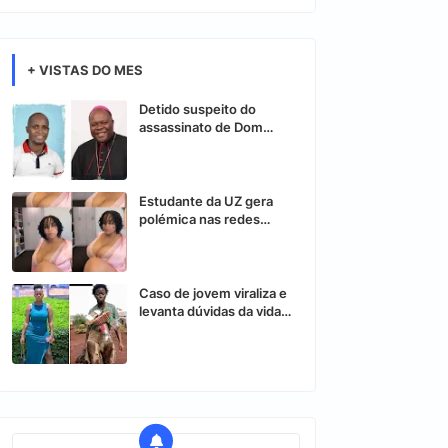
+ VISTAS DO MES
Detido suspeito do
assassinato de Dom
Osório Citora
Estudante da UZ gera
polémica nas redes
sociais após vídeo
controverso
Caso de jovem viraliza e
levanta dúvidas da vida
nas redes sociais