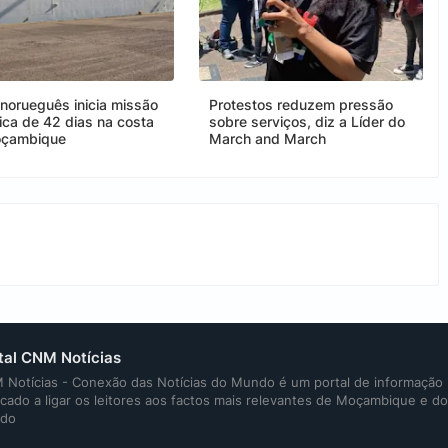
 norueguês inicia missão
Protestos reduzem pressão
fica de 42 dias na costa
sobre serviços, diz a Líder do
oçambique
March and March
tal CNM Notícias
Notícias - Conexão das Notícias do Mundo é um portal de informação
cado a ligar os leitores aos factos mais relevantes de Moçambique e do
do