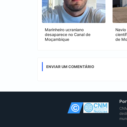
Marinheiro ucraniano
Navio
desaparece no Canal de
cientí
Moçambique
de M
ENVIAR UM COMENTÁRIO
Por
CNM 
dedi
mun