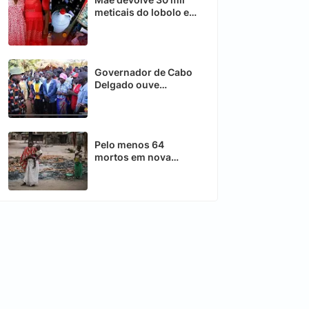
meticais do lobolo e
aceita apenas 5 mil
Governador de Cabo
Delgado ouve
preocupações da
população de
Matiquite
Pelo menos 64
mortos em nova
ofensiva contra
insurgentes em Cabo
Delgado