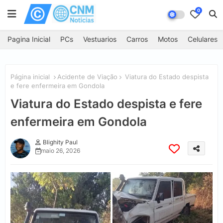
0
Pagina Inicial
PCs
Vestuarios
Carros
Motos
Celulares
Página inicial
Acidente de Viação
Viatura do Estado despista
e fere enfermeira em Gondola
Viatura do Estado despista e fere
enfermeira em Gondola
Blighity Paul
maio 26, 2026