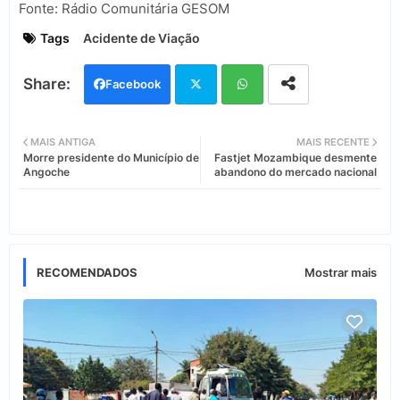
Fonte: Rádio Comunitária GESOM
Tags
Acidente de Viação
Facebook
Twi
Wh
MAIS ANTIGA
MAIS RECENTE
Morre presidente do Município de
Fastjet Mozambique desmente
tter
ats
Angoche
abandono do mercado nacional
app
RECOMENDADOS
Mostrar mais