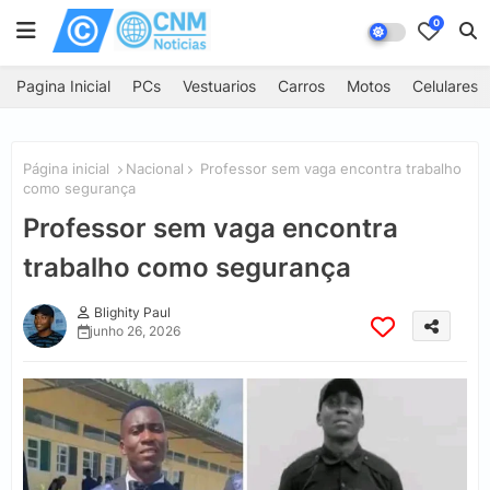
0
Pagina Inicial
PCs
Vestuarios
Carros
Motos
Celulares
Página inicial
Nacional
Professor sem vaga encontra trabalho
como segurança
Professor sem vaga encontra
trabalho como segurança
Blighity Paul
junho 26, 2026