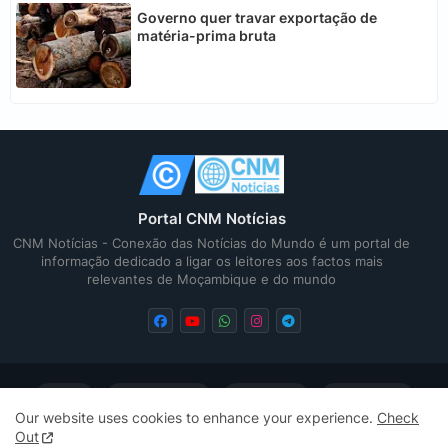
Governo quer travar exportação de
matéria-prima bruta
Portal CNM Notícias
CNM Notícias - Conexão das Notícias do Mundo é um portal de
informação dedicado a ligar os leitores aos factos mais
relevantes de Moçambique e do mundo
Home
Quem Somos
Contactos
Privacidade
Our website uses cookies to enhance your experience.
Check
Out
Sitemap
Sitemap