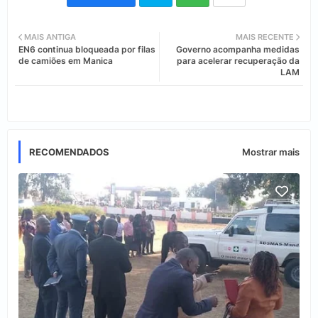
Twi
Wh
MAIS ANTIGA
MAIS RECENTE
EN6 continua bloqueada por filas
Governo acompanha medidas
tter
ats
de camiões em Manica
para acelerar recuperação da
LAM
app
RECOMENDADOS
Mostrar mais