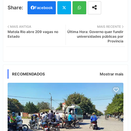
Facebook
Twi
Wh
MAIS ANTIGA
MAIS RECENTE
Matola Rio abre 209 vagas no
Última Hora: Governo quer fundir
tter
ats
Estado
universidades públicas por
Província
app
RECOMENDADOS
Mostrar mais