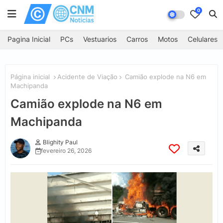
0
Pagina Inicial
PCs
Vestuarios
Carros
Motos
Celulares
Página inicial
Acidente de Viação
Camião explode na N6 em
Machipanda
Camião explode na N6 em
Machipanda
Blighity Paul
fevereiro 26, 2026