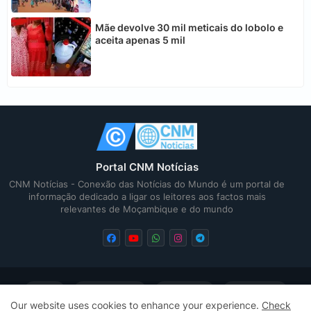
Mãe devolve 30 mil meticais do lobolo e
aceita apenas 5 mil
Portal CNM Notícias
CNM Notícias - Conexão das Notícias do Mundo é um portal de
informação dedicado a ligar os leitores aos factos mais
relevantes de Moçambique e do mundo
Home
Quem Somos
Contactos
Privacidade
Our website uses cookies to enhance your experience.
Check