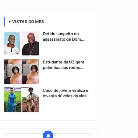
+ VISTAS DO MES
Detido suspeito do
assassinato de Dom
Osório Citora
Estudante da UZ gera
polémica nas redes
sociais após vídeo
controverso
Caso de jovem viraliza e
levanta dúvidas da vida
nas redes sociais