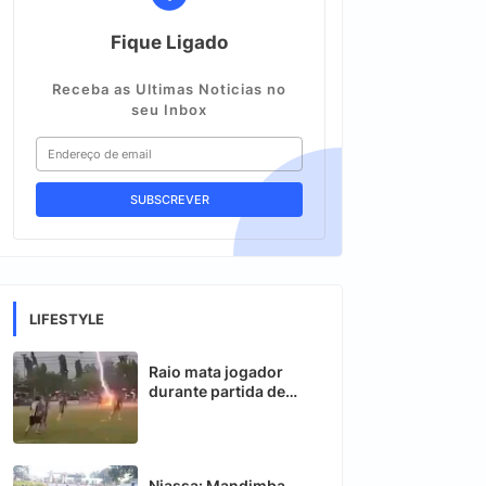
Fique Ligado
Receba as Ultimas Noticias no
seu Inbox
LIFESTYLE
Raio mata jogador
durante partida de
futebol na Tailândia
Niassa: Mandimba