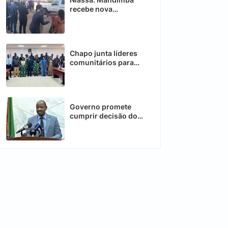
recebe nova
ambulância para
reforçar sector da
saúde
Chapo junta líderes
comunitários para
fortalecer
desenvolvimento
Governo promete
cumprir decisão do
Conselho
Constitucional sobre
telecomunicações