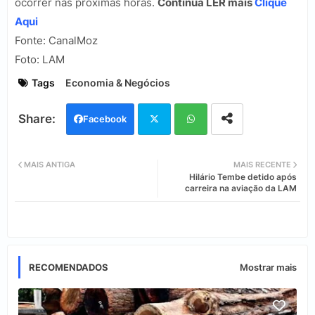
ocorrer nas próximas horas.
Continua LER mais
Clique
Aqui
Fonte:
CanalMoz
Foto: LAM
Tags
Economia & Negócios
Facebook
Twi
Wh
MAIS ANTIGA
MAIS RECENTE
Hilário Tembe detido após
tter
ats
carreira na aviação da LAM
app
RECOMENDADOS
Mostrar mais