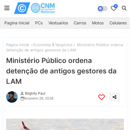
0
Pagina Inicial
PCs
Vestuarios
Carros
Motos
Celulares
Página inicial
Economia & Negócios
Ministério Público ordena
detenção de antigos gestores da LAM
Ministério Público ordena
detenção de antigos gestores da
LAM
Blighity Paul
fevereiro 26, 2026