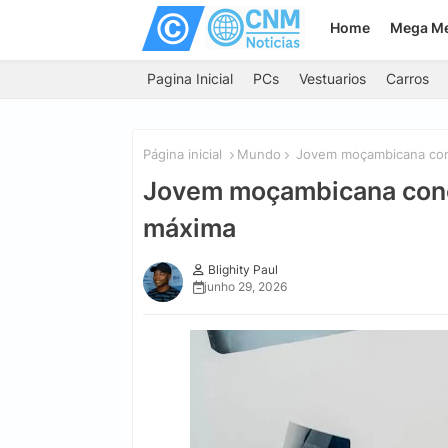
Home
Mega M
Pagina Inicial
PCs
Vestuarios
Carros
Página inicial
Mundo
Jovem moçambicana conc
Jovem moçambicana concl
máxima
Blighity Paul
junho 29, 2026