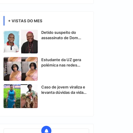
+ VISTAS DO MES
Detido suspeito do
assassinato de Dom
Osório Citora
Estudante da UZ gera
polémica nas redes
sociais após vídeo
controverso
Caso de jovem viraliza e
levanta dúvidas da vida
nas redes sociais