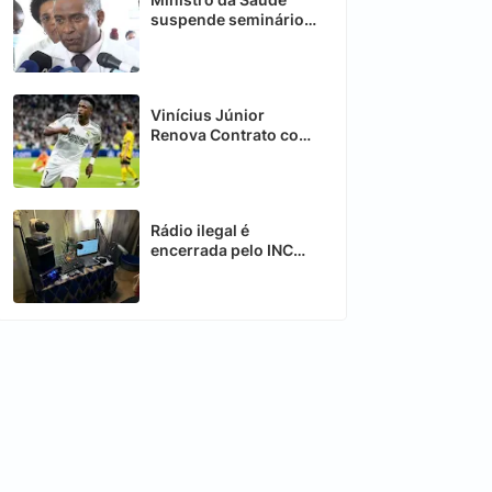
suspende seminários
para comprar
medicamentos
Vinícius Júnior
Renova Contrato com
o Real Madrid até
2032
Rádio ilegal é
encerrada pelo INCM
na província do
Niassa