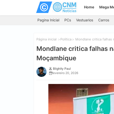
Home
Mega M
Pagina Inicial
PCs
Vestuarios
Carros
Página inicial
Política
Mondlane critica falhas
Mondlane critica falhas n
Moçambique
Blighity Paul
fevereiro 20, 2026