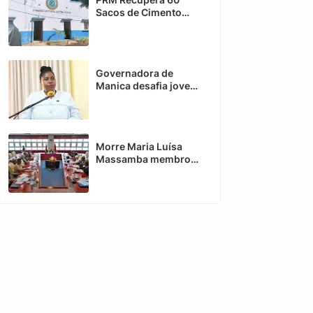
Sacos de Cimento
Roubados em Zavala
Governadora de
Manica desafia jovens
a criarem o próprio
emprego
Morre Maria Luísa
Massamba membro
do Conselho de
Estado