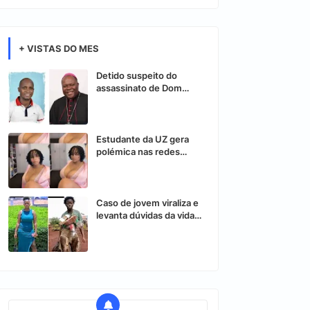
+ VISTAS DO MES
Detido suspeito do
assassinato de Dom
Osório Citora
Estudante da UZ gera
polémica nas redes
sociais após vídeo
controverso
Caso de jovem viraliza e
levanta dúvidas da vida
nas redes sociais