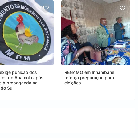
xige punição dos
RENAMO em Inhambane
os do Anamola após
reforça preparação para
e à propaganda na
eleições
 do Sul