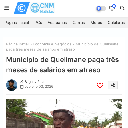
0
Pagina Inicial
PCs
Vestuarios
Carros
Motos
Celulares
Página inicial
Economia & Negócios
Município de Quelimane
paga três meses de salários em atraso
Município de Quelimane paga três
meses de salários em atraso
Blighity Paul
fevereiro 03, 2026