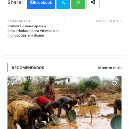
Facebook
Twi
Wh
MAIS ANTIGA
MAIS RECENTE
Primeira-Dama apela à
tter
ats
solidariedade para vítimas das
inundações em Boane
app
RECOMENDADOS
Mostrar mais