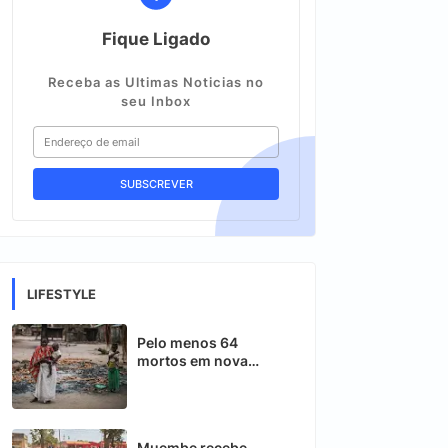
Fique Ligado
Receba as Ultimas Noticias no
seu Inbox
LIFESTYLE
Pelo menos 64
mortos em nova
ofensiva contra
insurgentes em Cabo
Delgado
Muembe recebe