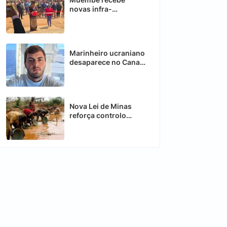
novas infra-
estruturas para
melhorar transporte
Rodoviário
Marinheiro ucraniano
desaparece no Canal
de Moçambique
Nova Lei de Minas
reforça controlo
estatal sobre
recursos estratégicos