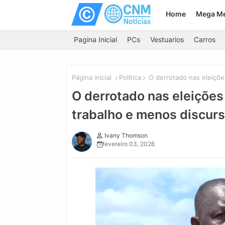
Home
Mega M
Pagina Inicial
PCs
Vestuarios
Carros
Página inicial
Política
O derrotado nas eleiçõe
O derrotado nas eleições
trabalho e menos discur
Ivany Thomson
fevereiro 03, 2026