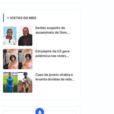
+ VISTAS DO MES
Detido suspeito do
assassinato de Dom
Osório Citora
Estudante da UZ gera
polémica nas redes
sociais após vídeo
controverso
Caso de jovem viraliza e
levanta dúvidas da vida
nas redes sociais