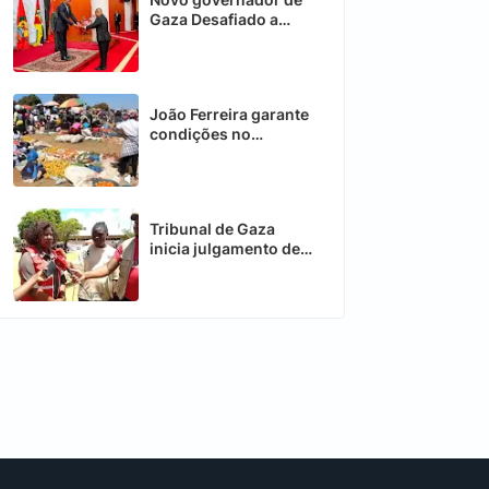
Gaza Desafiado a
acelerar recuperação
da Província
João Ferreira garante
condições no
Mercado de
Nhamadjessa em
Chimoio
Tribunal de Gaza
inicia julgamento de
caso de desvio de
donativos