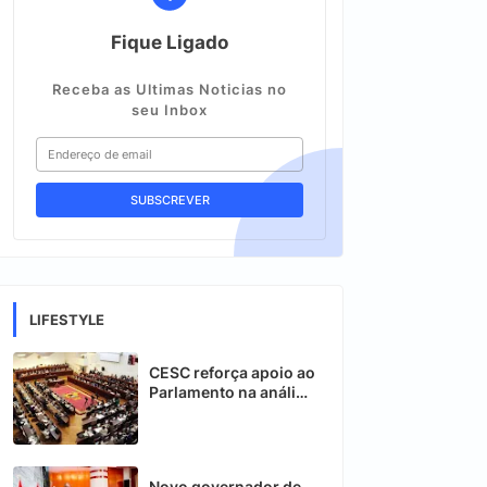
Fique Ligado
Receba as Ultimas Noticias no
seu Inbox
LIFESTYLE
CESC reforça apoio ao
Parlamento na análise
de novas leis em
Moçambique
Novo governador de