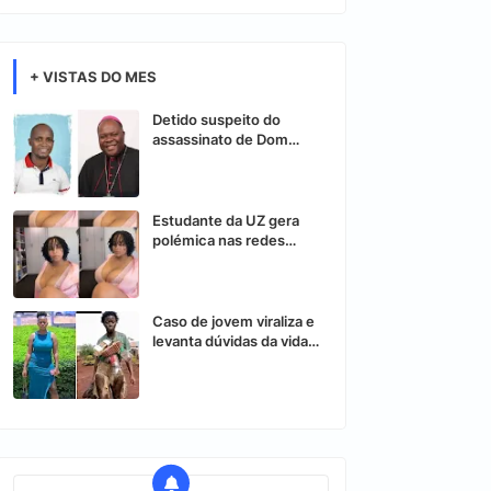
+ VISTAS DO MES
Detido suspeito do
assassinato de Dom
Osório Citora
Estudante da UZ gera
polémica nas redes
sociais após vídeo
controverso
Caso de jovem viraliza e
levanta dúvidas da vida
nas redes sociais