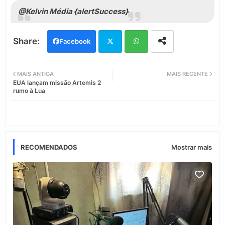
@Kelvin Média {alertSuccess}
T
&
Facebook
Twi
Wh
MAIS ANTIGA
MAIS RECENTE
EUA lançam missão Artemis 2
tter
ats
rumo à Lua
app
RECOMENDADOS
Mostrar mais