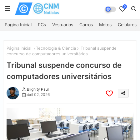
0
Pagina Inicial
PCs
Vestuarios
Carros
Motos
Celulares
Página inicial
Tecnologia & Ciência
Tribunal suspende
concurso de computadores universitários
Tribunal suspende concurso de
computadores universitários
Blighity Paul
abril 02, 2026