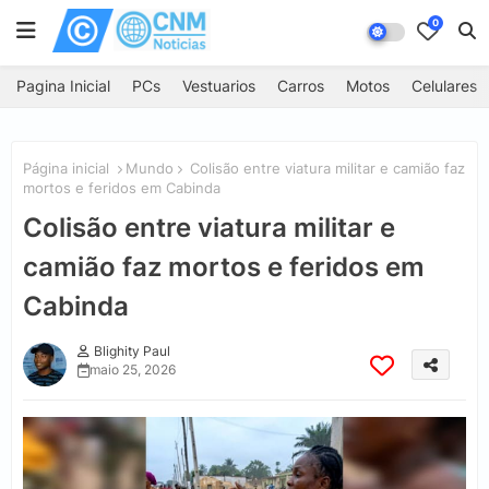
0
Pagina Inicial
PCs
Vestuarios
Carros
Motos
Celulares
Página inicial
Mundo
Colisão entre viatura militar e camião faz
mortos e feridos em Cabinda
Colisão entre viatura militar e
camião faz mortos e feridos em
Cabinda
Blighity Paul
maio 25, 2026