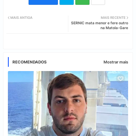
Twi
Wh
MAIS ANTIGA
MAIS RECENTE
SERNIC mata menor e fere outro
tter
ats
na Matola-Gare
app
RECOMENDADOS
Mostrar mais