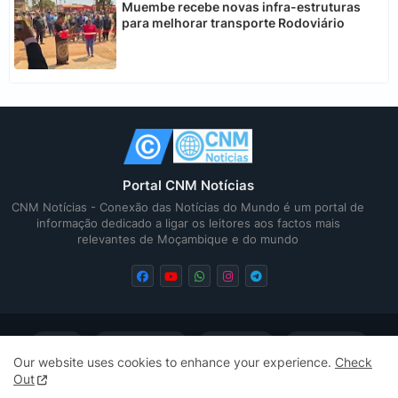
Muembe recebe novas infra-estruturas
para melhorar transporte Rodoviário
Portal CNM Notícias
CNM Notícias - Conexão das Notícias do Mundo é um portal de
informação dedicado a ligar os leitores aos factos mais
relevantes de Moçambique e do mundo
Home
Quem Somos
Contactos
Privacidade
Our website uses cookies to enhance your experience.
Check
Out
Sitemap
Sitemap