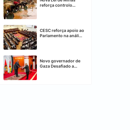
reforça controlo
estatal sobre
recursos estratégicos
CESC reforça apoio ao
Parlamento na análise
de novas leis em
Moçambique
Novo governador de
Gaza Desafiado a
acelerar recuperação
da Província