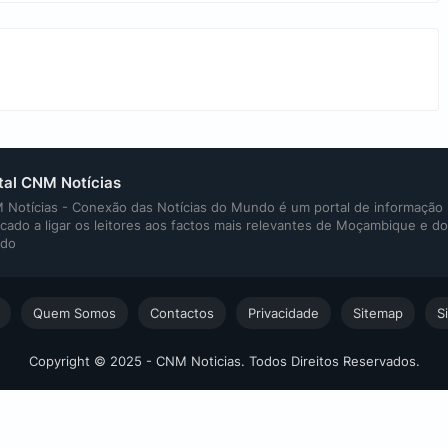
tal CNM Notícias
Notícias - Conexão das Notícias do Mundo é um portal de informação
cado a ligar os leitores aos factos mais relevantes de Moçambique e do
do
Quem Somos
Contactos
Privacidade
Sitemap
S
Copyright © 2025 - CNM Noticias. Todos Direitos Reservados.