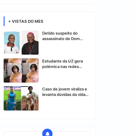
+ VISTAS DO MES
Detido suspeito do
assassinato de Dom
Osório Citora
Estudante da UZ gera
polémica nas redes
sociais após vídeo
controverso
Caso de jovem viraliza e
levanta dúvidas da vida
nas redes sociais