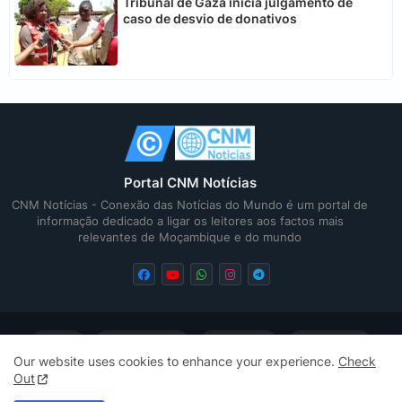
Tribunal de Gaza inicia julgamento de
caso de desvio de donativos
Portal CNM Notícias
CNM Notícias - Conexão das Notícias do Mundo é um portal de
informação dedicado a ligar os leitores aos factos mais
relevantes de Moçambique e do mundo
Home
Quem Somos
Contactos
Privacidade
Our website uses cookies to enhance your experience.
Check
Out
Sitemap
Sitemap