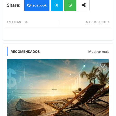
Facebook
Twi
Wh
MAIS ANTIGA
MAIS RECENTE
tter
ats
app
RECOMENDADOS
Mostrar mais