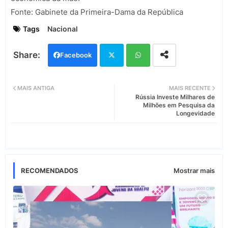
Fonte: Gabinete da Primeira-Dama da República
Tags
Nacional
Facebook
Twi
Wh
MAIS ANTIGA
MAIS RECENTE
Rússia Investe Milhares de
tter
ats
Milhões em Pesquisa da
Longevidade
app
RECOMENDADOS
Mostrar mais