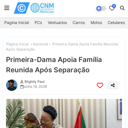
0
Pagina Inicial
PCs
Vestuarios
Carros
Motos
Celulares
Página inicial
Nacional
Primeira-Dama Apoia Família Reunida
Após Separação
Primeira-Dama Apoia Família
Reunida Após Separação
Blighity Paul
junho 18, 2026