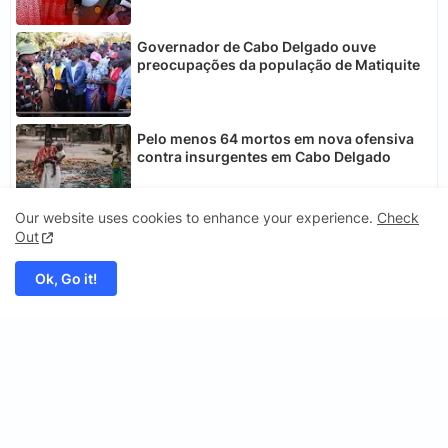
Governador de Cabo Delgado ouve
preocupações da população de Matiquite
Pelo menos 64 mortos em nova ofensiva
contra insurgentes em Cabo Delgado
Our website uses cookies to enhance your experience.
Check
Out
Ok, Go it!
Portal CNM Notícias
CNM Notícias - Conexão das Notícias do Mundo é um portal de
informação dedicado a ligar os leitores aos factos mais
relevantes de Moçambique e do mundo