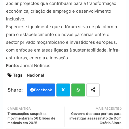
apoiar projectos que contribuam para a transformação
económica, criação de emprego e desenvolvimento
inclusivo.
Espera-se igualmente que o fórum sirva de plataforma
para o estabelecimento de novas parcerias entre o
sector privado moçambicano e investidores europeus,
com enfoque em áreas ligadas à sustentabilidade, infra-
estruturas, energia e inovação.
Fonte:
Jornal Notícias
Tags
Nacional
Facebook
Twi
Wh
MAIS ANTIGA
MAIS RECENTE
Transacções suspeitas
Governo destaca peritos para
tter
ats
movimentaram 56 biliões de
investigar assassinato de Dom
meticais em 2025
Osório Sitora
app