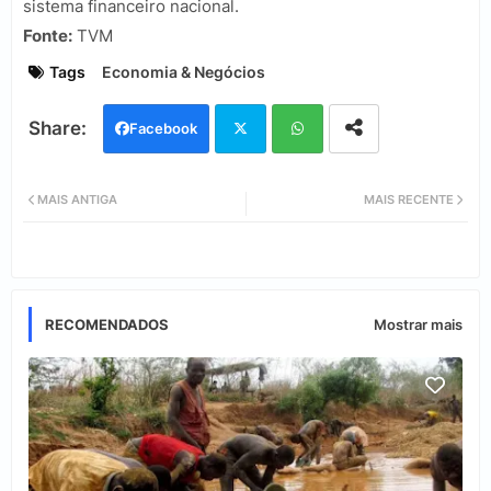
sistema financeiro nacional.
Fonte:
TVM
Tags
Economia & Negócios
Facebook
Twi
Wh
MAIS ANTIGA
MAIS RECENTE
tter
ats
app
RECOMENDADOS
Mostrar mais