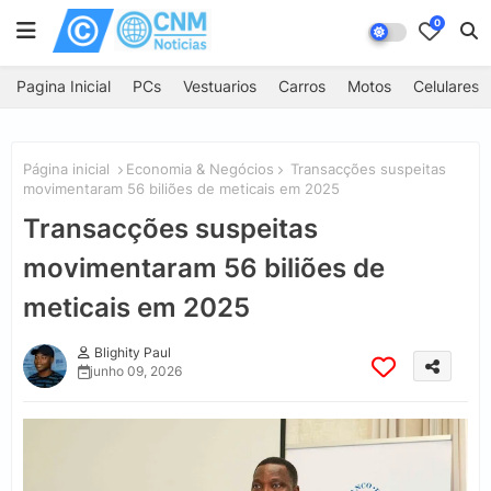
0
Pagina Inicial
PCs
Vestuarios
Carros
Motos
Celulares
Página inicial
Economia & Negócios
Transacções suspeitas
movimentaram 56 biliões de meticais em 2025
Transacções suspeitas
movimentaram 56 biliões de
meticais em 2025
Blighity Paul
junho 09, 2026