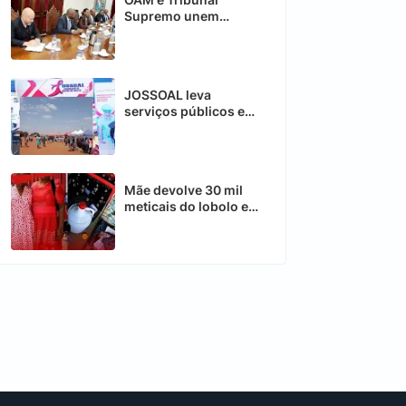
Supremo unem
esforços contra
desafios da Justiça
JOSSOAL leva
serviços públicos e
beneficia mais de mil
cidadãos em Chimoio
Mãe devolve 30 mil
meticais do lobolo e
aceita apenas 5 mil