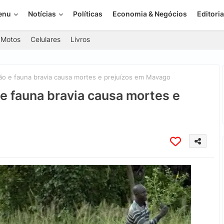
enu
Notícias
Políticas
Economia & Negócios
Editoria
Motos
Celulares
Livros
ão e fauna bravia causa mortes e prejuízos em Mavago
 e fauna bravia causa mortes e