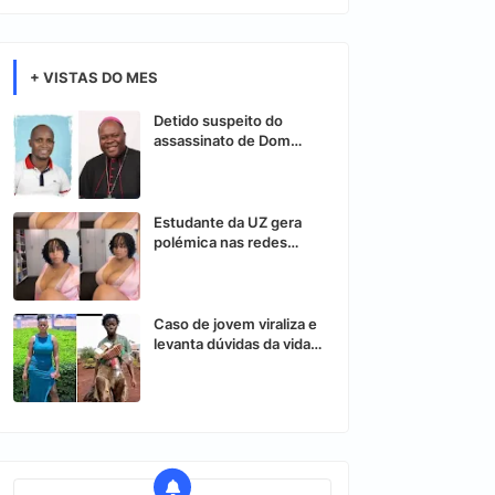
+ VISTAS DO MES
Detido suspeito do
assassinato de Dom
Osório Citora
Estudante da UZ gera
polémica nas redes
sociais após vídeo
controverso
Caso de jovem viraliza e
levanta dúvidas da vida
nas redes sociais