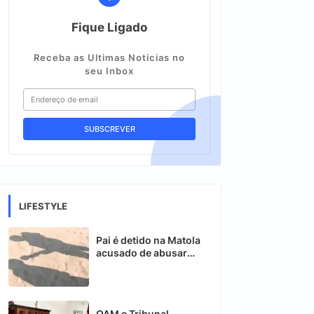
Fique Ligado
Receba as Ultimas Noticias no
seu Inbox
LIFESTYLE
Pai é detido na Matola
acusado de abusar
sexualmente das
filhas gémeas
OAM e Tribunal