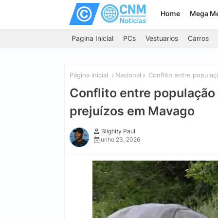
Home
Mega M
Pagina Inicial
PCs
Vestuarios
Carros
Página inicial
Nacional
Conflito entre populaç
Conflito entre população
prejuízos em Mavago
Blighity Paul
junho 23, 2026