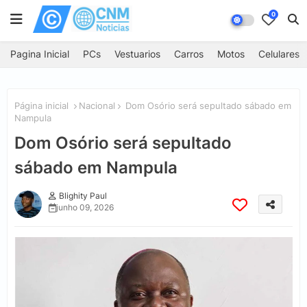
0
Pagina Inicial
PCs
Vestuarios
Carros
Motos
Celulares
Página inicial
Nacional
Dom Osório será sepultado sábado em
Nampula
Dom Osório será sepultado
sábado em Nampula
Blighity Paul
junho 09, 2026