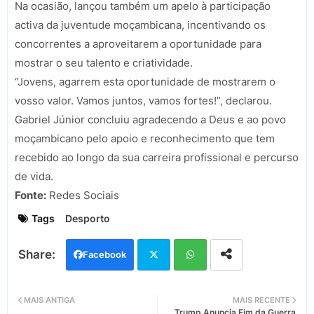
Na ocasião, lançou também um apelo à participação
activa da juventude moçambicana, incentivando os
concorrentes a aproveitarem a oportunidade para
mostrar o seu talento e criatividade.
“Jovens, agarrem esta oportunidade de mostrarem o
vosso valor. Vamos juntos, vamos fortes!”, declarou.
Gabriel Júnior concluiu agradecendo a Deus e ao povo
moçambicano pelo apoio e reconhecimento que tem
recebido ao longo da sua carreira profissional e percurso
de vida.
Fonte:
Redes Sociais
Tags
Desporto
Facebook
Twi
Wh
MAIS ANTIGA
MAIS RECENTE
Trump Anuncia Fim da Guerra
tter
ats