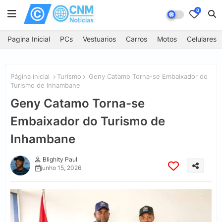
0
Pagina Inicial
PCs
Vestuarios
Carros
Motos
Celulares
Página inicial
Turismo
Geny Catamo Torna-se Embaixador do
Turismo de Inhambane
Geny Catamo Torna-se
Embaixador do Turismo de
Inhambane
Blighity Paul
junho 15, 2026