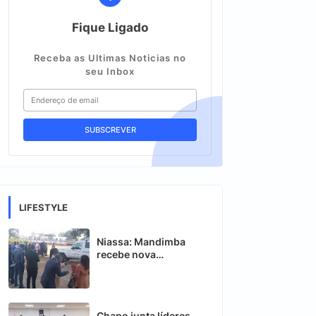
Fique Ligado
Receba as Ultimas Noticias no
seu Inbox
LIFESTYLE
Niassa: Mandimba
recebe nova
ambulância para
reforçar sector da
saúde
Chapo junta líderes