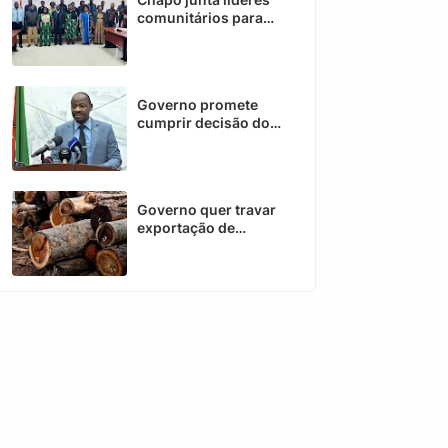
comunitários para
fortalecer
desenvolvimento
Governo promete
cumprir decisão do
Conselho
Constitucional sobre
telecomunicações
Governo quer travar
exportação de
matéria-prima bruta