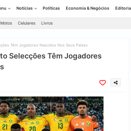
enu
Notícias
Políticas
Economia & Negócios
Editoria
Motos
Celulares
Livros
cções Têm Jogadores Nascidos Nos Seus Países
ito Selecções Têm Jogadores
es