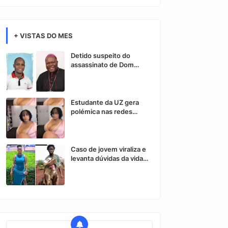
+ VISTAS DO MES
Detido suspeito do
assassinato de Dom
Osório Citora
Estudante da UZ gera
polémica nas redes
sociais após vídeo
controverso
Caso de jovem viraliza e
levanta dúvidas da vida
nas redes sociais