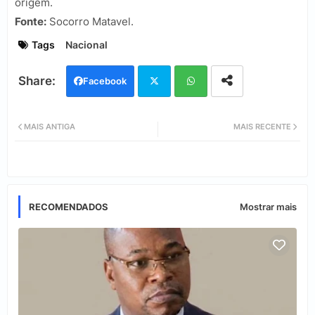
origem.
Fonte:
Socorro Matavel.
Tags
Nacional
Facebook
Twi
Wh
MAIS ANTIGA
MAIS RECENTE
tter
ats
app
RECOMENDADOS
Mostrar mais