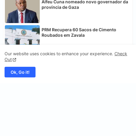
Alfeu Cuna nomeado novo governador da
província de Gaza
PRM Recupera 60 Sacos de Cimento
Roubados em Zavala
Our website uses cookies to enhance your experience.
Check
Out
Ok, Go it!
Portal CNM Notícias
CNM Notícias - Conexão das Notícias do Mundo é um portal de
informação dedicado a ligar os leitores aos factos mais
relevantes de Moçambique e do mundo