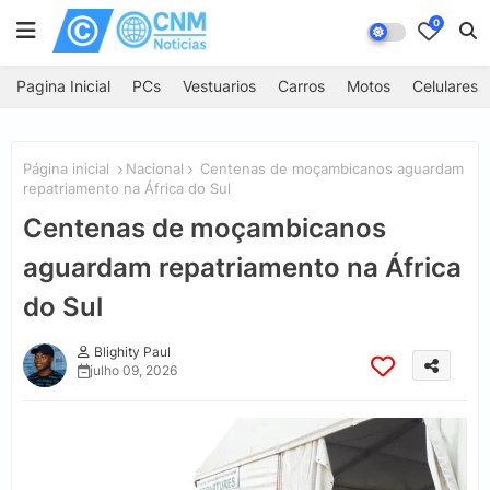
0
Pagina Inicial
PCs
Vestuarios
Carros
Motos
Celulares
Página inicial
Nacional
Centenas de moçambicanos aguardam
repatriamento na África do Sul
Centenas de moçambicanos
aguardam repatriamento na África
do Sul
Blighity Paul
julho 09, 2026