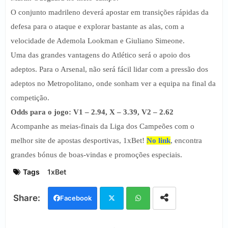
O conjunto madrileno deverá apostar em transições rápidas da
defesa para o ataque e explorar bastante as alas, com a
velocidade de Ademola Lookman e Giuliano Simeone.
Uma das grandes vantagens do Atlético será o apoio dos
adeptos. Para o Arsenal, não será fácil lidar com a pressão dos
adeptos no Metropolitano, onde sonham ver a equipa na final da
competição.
Odds para o jogo: V1 – 2.94, X – 3.39, V2 – 2.62
Acompanhe as meias-finais da Liga dos Campeões com o
melhor site de apostas desportivas, 1xBet!
No link
, encontra
grandes bónus de boas-vindas e promoções especiais.
Tags
1xBet
Facebook
Twi
Wh