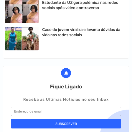
Estudante da UZ gera polémica nas redes
sociais após vídeo controverso
Caso de jovem viraliza e levanta dúvidas da
vida nas redes sociais
Fique Ligado
Receba as Ultimas Noticias no seu Inbox