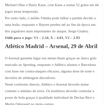
Michael Olise e Harry Kane, com Kane a somar 52 golos em 44
jogos nesta temporada.
Por outro lado, o médio Vitinha pode falhar a partida devido a
uma lesão, enquanto o Bayern perdeu até ao fim da época um
dos jogadores mais importantes do ataque, Serge Gnabry.
Odds para o jogo: V1 – 2.34, X – 4.01, V2 – 2.93
Atlético Madrid – Arsenal, 29 de Abril
O Arsenal garantiu lugar nas meias-finais graças ao único golo
marcado ao Sporting, enquanto o Atlético afastou o Barcelona
com base em contra-ataques eficazes, alguma dose de sorte e
decisões de arbitragem discutíveis.
Neste confronto directo, Atlético e Arsenal deverão tentar
cometer o mínimo de erros. Os londrinos deverão controlar a
posse de bola graças à qualidade individual de Declan Rice e
Martin Odegaard no meio-campo.