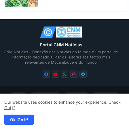
Portal CNM Notícias
CNM Notícias - Conexão das Notícias do Mundo é um portal de
informação dedicado a ligar os leitores aos factos mais
relevantes de Moçambique e do mundo
Home
Quem Somos
Contactos
Privacidade
Our website uses cookies to enhance your experience.
Check
Out
Sitemap
Sitemap
Ok, Go it!
Copyright © 2025 - CNM Noticias. Todos Direitos Reservados.