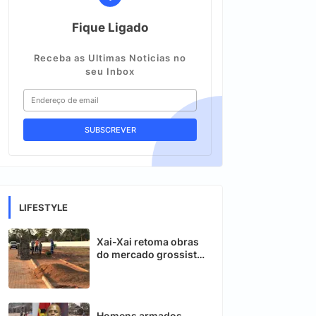
Fique Ligado
Receba as Ultimas Noticias no
seu Inbox
LIFESTYLE
Xai-Xai retoma obras
do mercado grossista
após destruição
provocada pelas
cheias
Homens armados