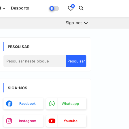
0
l
Desporto
Siga-nos
PESQUISAR
SIGA-NOS
Facebook
Whatsapp
Instagram
Youtube