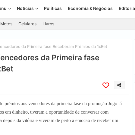
enu
Notícias
Políticas
Economia & Negócios
Editoria
Motos
Celulares
Livros
ncedores da Primeira fase Receberam Prémios da 1xBet
encedores da Primeira fase
xBet
de prémios aos vencedores da primeira fase da promoção Jogo tá
ios em dinheiro, tiveram a oportunidade de conversar com
ia depois da vitória e viveram de perto a emoção de receber um