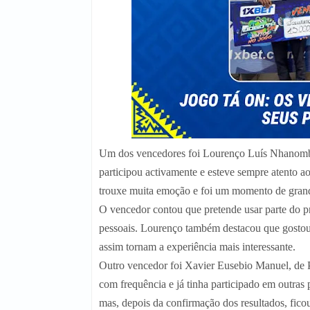
Um dos vencedores foi Lourenço Luís Nhanomb
participou activamente e esteve sempre atento ao
trouxe muita emoção e foi um momento de grand
O vencedor contou que pretende usar parte do p
pessoais. Lourenço também destacou que gostou 
assim tornam a experiência mais interessante.
Outro vencedor foi Xavier Eusebio Manuel, de P
com frequência e já tinha participado em outras
mas, depois da confirmação dos resultados, ficou