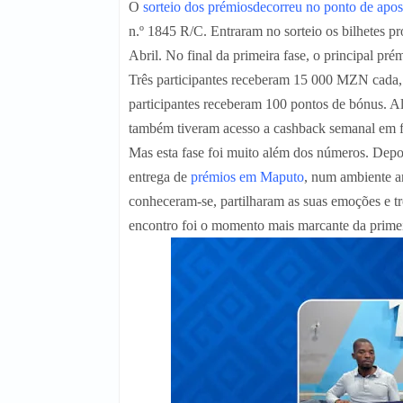
O
sorteio dos prémiosdecorreu no ponto de apo
n.º 1845 R/C. Entraram no sorteio os bilhetes p
Abril. No final da primeira fase, o principal p
Três participantes receberam 15 000 MZN cada
participantes receberam 100 pontos de bónus. A
também tiveram acesso a cashback semanal em f
Mas esta fase foi muito além dos números. Depo
entrega de
prémios em Maputo
, num ambiente a
conheceram-se, partilharam as suas emoções e t
encontro foi o momento mais marcante da prime