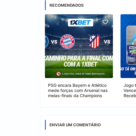
RECOMENDADOS
PSG encara Bayern e Atlético
Jogo 
mede forças com Arsenal nas
Vence
meias-finais da Champions
Receb
ENVIAR UM COMENTÁRIO