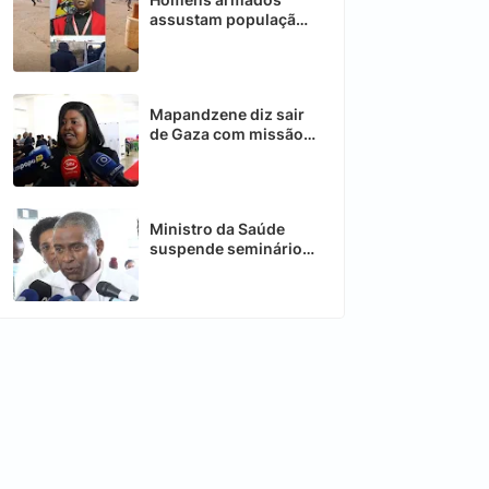
assustam população
em Macossa, Manica
Mapandzene diz sair
de Gaza com missão
cumprida
Ministro da Saúde
suspende seminários
para comprar
medicamentos