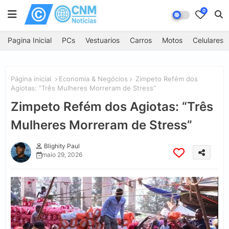
0
Pagina Inicial
PCs
Vestuarios
Carros
Motos
Celulares
Página inicial
Economia & Negócios
Zimpeto Refém dos
Agiotas: “Três Mulheres Morreram de Stress”
Zimpeto Refém dos Agiotas: “Três
Mulheres Morreram de Stress”
Blighity Paul
maio 29, 2026