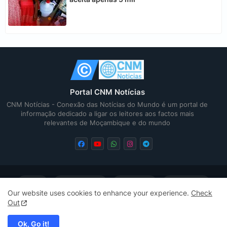
Portal CNM Notícias
CNM Notícias - Conexão das Notícias do Mundo é um portal de
informação dedicado a ligar os leitores aos factos mais
relevantes de Moçambique e do mundo
Home
Quem Somos
Contactos
Privacidade
Our website uses cookies to enhance your experience.
Check
Out
Sitemap
Sitemap
Ok, Go it!