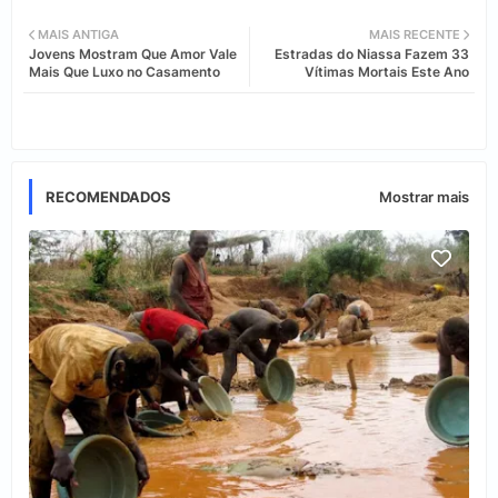
Twi
Wh
MAIS ANTIGA
MAIS RECENTE
Jovens Mostram Que Amor Vale
Estradas do Niassa Fazem 33
tter
ats
Mais Que Luxo no Casamento
Vítimas Mortais Este Ano
app
RECOMENDADOS
Mostrar mais