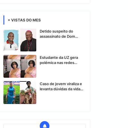
+ VISTAS DO MES
Detido suspeito do
assassinato de Dom
Osório Citora
Estudante da UZ gera
polémica nas redes
sociais após vídeo
controverso
Caso de jovem viraliza e
levanta dúvidas da vida
nas redes sociais