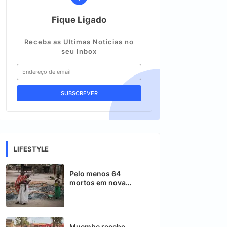
Fique Ligado
Receba as Ultimas Noticias no
seu Inbox
LIFESTYLE
Pelo menos 64
mortos em nova
ofensiva contra
insurgentes em Cabo
Delgado
Muembe recebe