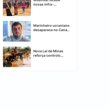
novas infra-
estruturas para
melhorar transporte
Rodoviário
Marinheiro ucraniano
desaparece no Canal
de Moçambique
Nova Lei de Minas
reforça controlo
estatal sobre
recursos estratégicos