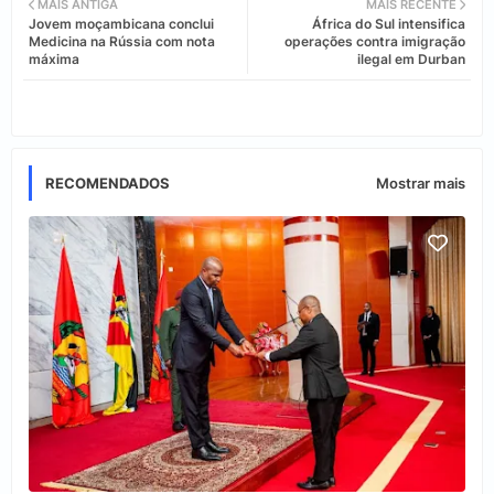
MAIS ANTIGA
MAIS RECENTE
Jovem moçambicana conclui
África do Sul intensifica
tter
ats
Medicina na Rússia com nota
operações contra imigração
máxima
ilegal em Durban
app
RECOMENDADOS
Mostrar mais