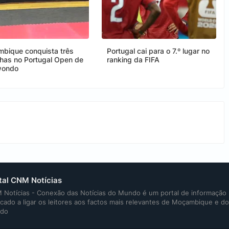
bique conquista três
Portugal cai para o 7.º lugar no
has no Portugal Open de
ranking da FIFA
wondo
tal CNM Notícias
Notícias - Conexão das Notícias do Mundo é um portal de informação
cado a ligar os leitores aos factos mais relevantes de Moçambique e do
do