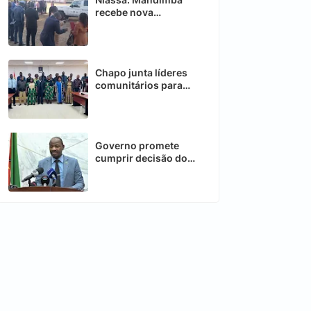
recebe nova
ambulância para
reforçar sector da
saúde
Chapo junta líderes
comunitários para
fortalecer
desenvolvimento
Governo promete
cumprir decisão do
Conselho
Constitucional sobre
telecomunicações