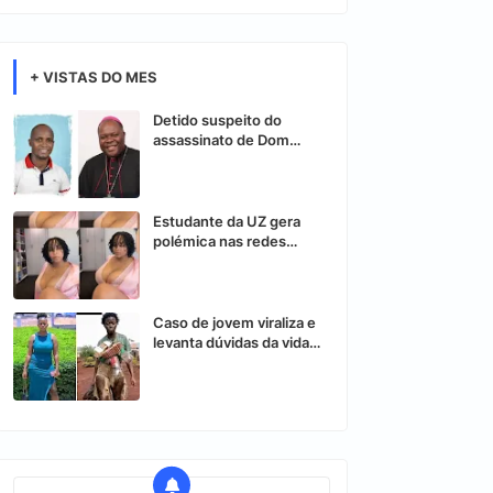
+ VISTAS DO MES
Detido suspeito do
assassinato de Dom
Osório Citora
Estudante da UZ gera
polémica nas redes
sociais após vídeo
controverso
Caso de jovem viraliza e
levanta dúvidas da vida
nas redes sociais