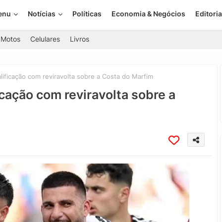
enu
Notícias
Políticas
Economia & Negócios
Editoria
Motos
Celulares
Livros
ificação com reviravolta sobre a Costa do Marfim
cação com reviravolta sobre a