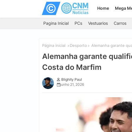
Home
Mega M
Pagina Inicial
PCs
Vestuarios
Carros
Página inicial
Desporto
Alemanha garante qual
Alemanha garante qualifi
Costa do Marfim
Blighity Paul
junho 21, 2026