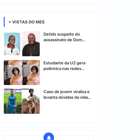
+ VISTAS DO MES
Detido suspeito do
assassinato de Dom
Osório Citora
Estudante da UZ gera
polémica nas redes
sociais após vídeo
controverso
Caso de jovem viraliza e
levanta dúvidas da vida
nas redes sociais