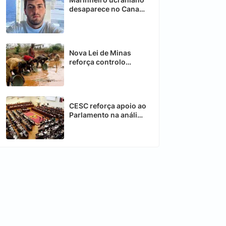
desaparece no Canal
de Moçambique
Nova Lei de Minas
reforça controlo
estatal sobre
recursos estratégicos
CESC reforça apoio ao
Parlamento na análise
de novas leis em
Moçambique