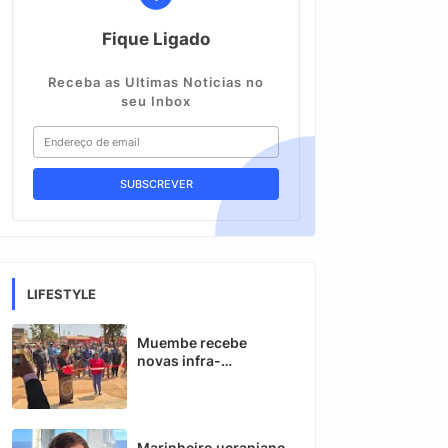
Fique Ligado
Receba as Ultimas Noticias no
seu Inbox
LIFESTYLE
Muembe recebe
novas infra-
estruturas para
melhorar transporte
Rodoviário
Marinheiro ucraniano