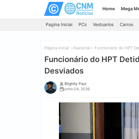
Home
Mega M
Pagina Inicial
PCs
Vestuarios
Carros
Página inicial
Nacional
Funcionário do HPT De
Funcionário do HPT Deti
Desviados
Blighity Paul
junho 04, 2026