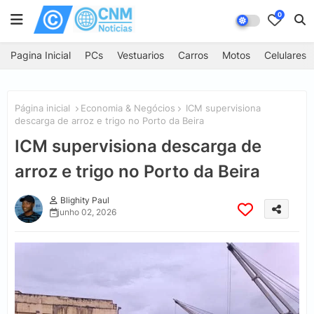
0
Pagina Inicial
PCs
Vestuarios
Carros
Motos
Celulares
Página inicial
Economia & Negócios
ICM supervisiona
descarga de arroz e trigo no Porto da Beira
ICM supervisiona descarga de
arroz e trigo no Porto da Beira
Blighity Paul
junho 02, 2026