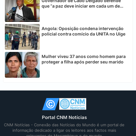
Governador de Cabo Delgado defende
que “a paz deve iniciar em cada um de
nós”
Angola: Oposição condena intervenção
policial contra comício da UNITA no Uíge
Mulher viveu 37 anos como homem para
proteger a filha após perder seu marido
Portal CNM Notícias
CNM Notícias - Conexão das Notícias do Mundo é um portal de
informação dedicado a ligar os leitores aos factos mais
relevantes de Moçambique e do mundo