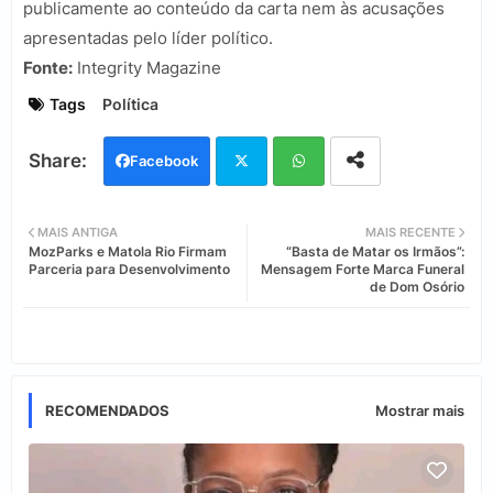
publicamente ao conteúdo da carta nem às acusações
apresentadas pelo líder político.
Fonte:
Integrity Magazine
Tags
Política
Facebook
Twi
Wh
MAIS ANTIGA
MAIS RECENTE
MozParks e Matola Rio Firmam
“Basta de Matar os Irmãos”:
tter
ats
Parceria para Desenvolvimento
Mensagem Forte Marca Funeral
de Dom Osório
app
RECOMENDADOS
Mostrar mais