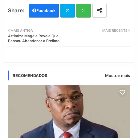
Facebook
Twi
Wh
MAIS ANTIGA
MAIS RECENTE
Artimiza Magaia Revela Que
tter
ats
Pensou Abandonar a Frelimo
app
RECOMENDADOS
Mostrar mais