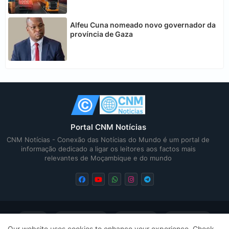
Alfeu Cuna nomeado novo governador da
província de Gaza
Portal CNM Notícias
CNM Notícias - Conexão das Notícias do Mundo é um portal de
informação dedicado a ligar os leitores aos factos mais
relevantes de Moçambique e do mundo
Home
Quem Somos
Contactos
Privacidade
Our website uses cookies to enhance your experience.
Check