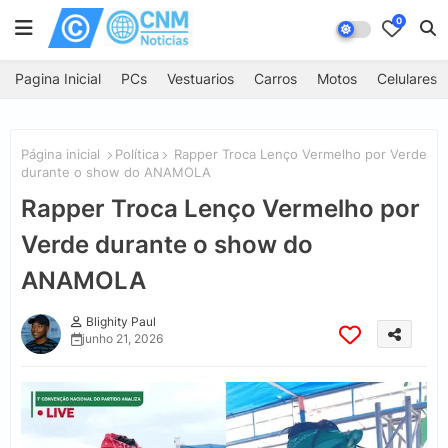
0
Pagina Inicial
PCs
Vestuarios
Carros
Motos
Celulares
Página inicial
Política
Rapper Troca Lenço Vermelho por Verde
durante o show do ANAMOLA
Rapper Troca Lenço Vermelho por
Verde durante o show do
ANAMOLA
Blighity Paul
junho 21, 2026