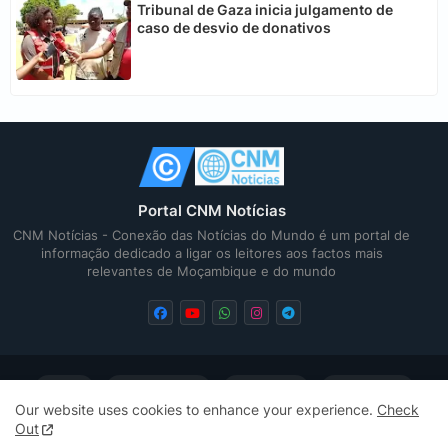
Tribunal de Gaza inicia julgamento de
caso de desvio de donativos
Portal CNM Notícias
CNM Notícias - Conexão das Notícias do Mundo é um portal de
informação dedicado a ligar os leitores aos factos mais
relevantes de Moçambique e do mundo
Home
Quem Somos
Contactos
Privacidade
Our website uses cookies to enhance your experience.
Check
Out
Sitemap
Sitemap