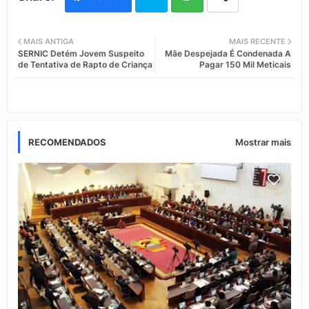
Twi
Wh
MAIS ANTIGA
MAIS RECENTE
SERNIC Detém Jovem Suspeito
Mãe Despejada É Condenada A
tter
ats
de Tentativa de Rapto de Criança
Pagar 150 Mil Meticais
app
RECOMENDADOS
Mostrar mais