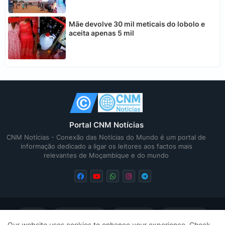
Mãe devolve 30 mil meticais do lobolo e
aceita apenas 5 mil
Portal CNM Notícias
CNM Notícias - Conexão das Notícias do Mundo é um portal de
informação dedicado a ligar os leitores aos factos mais
relevantes de Moçambique e do mundo
Home
Quem Somos
Contactos
Privacidade
Our website uses cookies to enhance your experience.
Check