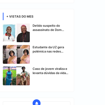
+ VISTAS DO MES
Detido suspeito do
assassinato de Dom
Osório Citora
Estudante da UZ gera
polémica nas redes
sociais após vídeo
controverso
Caso de jovem viraliza e
levanta dúvidas da vida
nas redes sociais