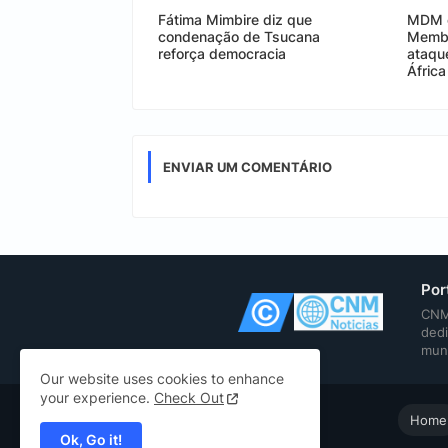
Fátima Mimbire diz que
MDM e
condenação de Tsucana
Membr
reforça democracia
ataqu
África
ENVIAR UM COMENTÁRIO
Por
CNM 
dedi
mun
Our website uses cookies to enhance
your experience.
Check Out
Home
Ok, Go it!