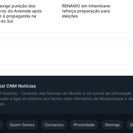
xige punição dos
RENAMO em Inhambane
os do Anamola após
reforça preparação para
e à propaganda na
eleições
 do Sul
tal CNM Notícias
Notícias - Conexão das Notícias do Mundo é um portal de informação
cado a ligar os leitores aos factos mais relevantes de Moçambique e do
do
Quem Somos
Contactos
Privacidade
Sitemap
S