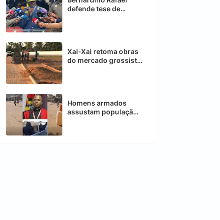
defende tese de
doutoramento sobre
reintegração de
deslocados de Cabo
Delgado
Xai-Xai retoma obras
do mercado grossista
após destruição
provocada pelas
cheias
Homens armados
assustam população
em Macossa, Manica