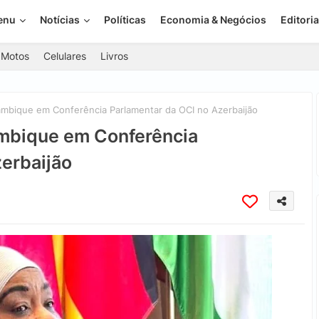
enu
Notícias
Políticas
Economia & Negócios
Editoria
Motos
Celulares
Livros
mbique em Conferência Parlamentar da OCI no Azerbaijão
mbique em Conferência
erbaijão