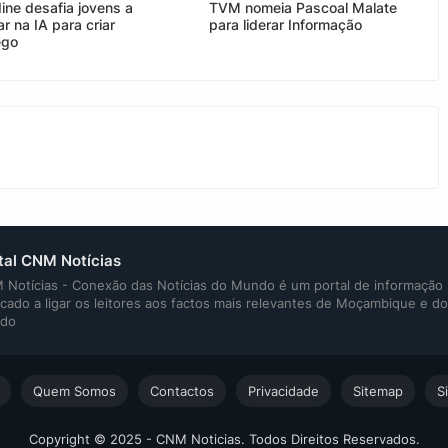
ine desafia jovens a
TVM nomeia Pascoal Malate
r na IA para criar
para liderar Informação
ego
tal CNM Notícias
Notícias - Conexão das Notícias do Mundo é um portal de informação
cado a ligar os leitores aos factos mais relevantes de Moçambique e do
do
Quem Somos
Contactos
Privacidade
Sitemap
S
Copyright © 2025 - CNM Noticias. Todos Direitos Reservados.