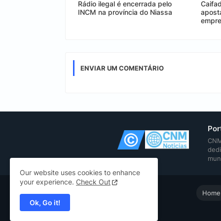
Rádio ilegal é encerrada pelo
Caifad
INCM na província do Niassa
aposta
empr
ENVIAR UM COMENTÁRIO
Por
CNM 
dedi
mun
Our website uses cookies to enhance
your experience.
Check Out
Home
Ok, Go it!