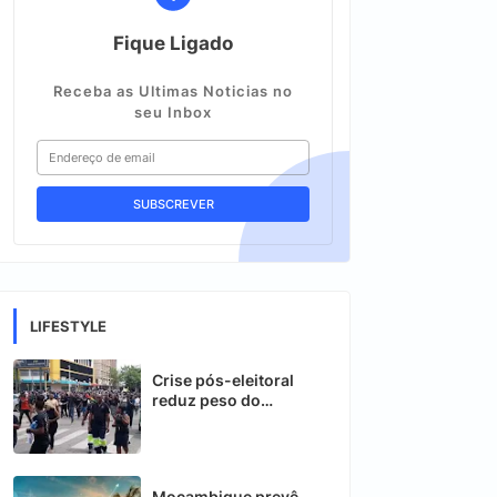
Fique Ligado
Receba as Ultimas Noticias no
seu Inbox
LIFESTYLE
Crise pós-eleitoral
reduz peso do
turismo no PIB de
Moçambique
Moçambique prevê