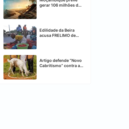
gerar 106 milhões de
dólares com turismo
de negócios até 2030
Edilidade da Beira
acusa FRELIMO de
agitar vendedores em
zonas de Risco
Artigo defende “Novo
Cabritismo” contra a
corrupção em
Moçambique