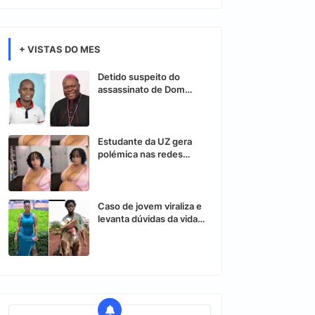
+ VISTAS DO MES
Detido suspeito do
assassinato de Dom
Osório Citora
Estudante da UZ gera
polémica nas redes
sociais após vídeo
controverso
Caso de jovem viraliza e
levanta dúvidas da vida
nas redes sociais