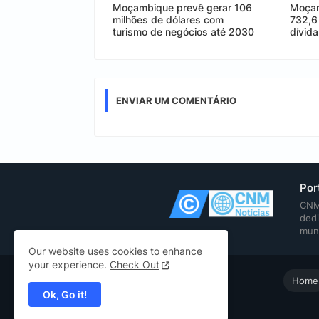
Moçambique prevê gerar 106
Moçam
milhões de dólares com
732,6
turismo de negócios até 2030
dívid
ENVIAR UM COMENTÁRIO
Por
CNM 
dedi
mun
Our website uses cookies to enhance
your experience.
Check Out
Home
Ok, Go it!