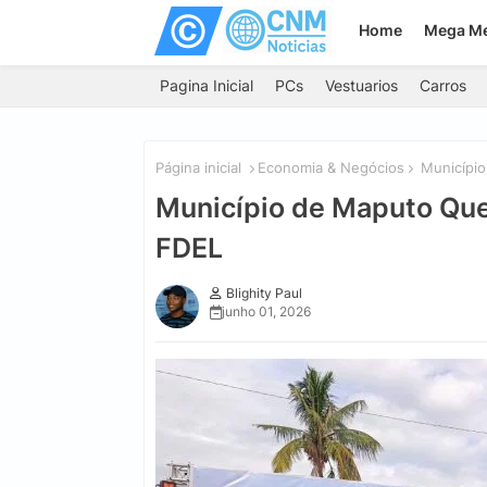
Home
Mega M
Pagina Inicial
PCs
Vestuarios
Carros
Página inicial
Economia & Negócios
Município
Município de Maputo Que
FDEL
Blighity Paul
junho 01, 2026