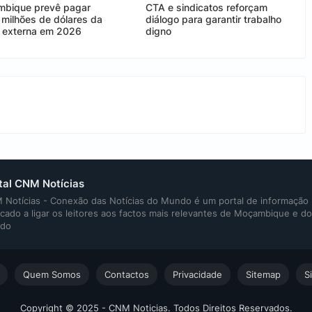
bique prevê pagar
CTA e sindicatos reforçam
 milhões de dólares da
diálogo para garantir trabalho
a externa em 2026
digno
tal CNM Notícias
Notícias - Conexão das Notícias do Mundo é um portal de informação
cado a ligar os leitores aos factos mais relevantes de Moçambique e do
do
Quem Somos
Contactos
Privacidade
Sitemap
S
Copyright © 2025 - CNM Noticias. Todos Direitos Reservados.