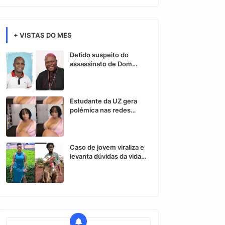
+ VISTAS DO MES
Detido suspeito do
assassinato de Dom
Osório Citora
Estudante da UZ gera
polémica nas redes
sociais após vídeo
controverso
Caso de jovem viraliza e
levanta dúvidas da vida
nas redes sociais