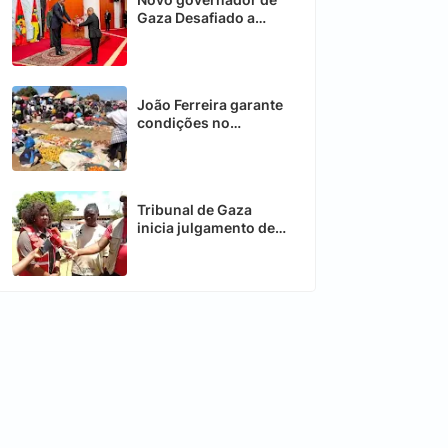
Gaza Desafiado a
acelerar recuperação
da Província
João Ferreira garante
condições no
Mercado de
Nhamadjessa em
Chimoio
Tribunal de Gaza
inicia julgamento de
caso de desvio de
donativos