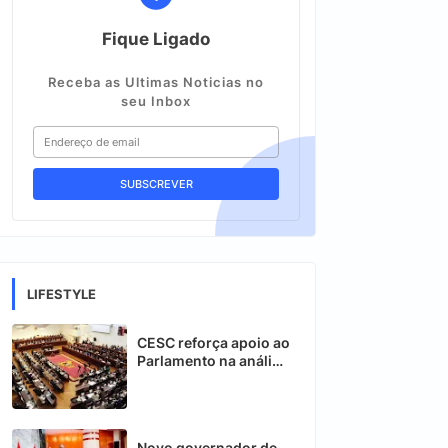
Fique Ligado
Receba as Ultimas Noticias no
seu Inbox
LIFESTYLE
CESC reforça apoio ao
Parlamento na análise
de novas leis em
Moçambique
Novo governador de