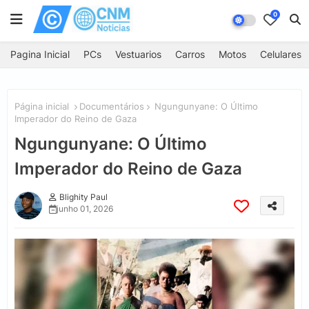
0
Pagina Inicial
PCs
Vestuarios
Carros
Motos
Celulares
Página inicial
Documentários
Ngungunyane: O Último
Imperador do Reino de Gaza
Ngungunyane: O Último
Imperador do Reino de Gaza
Blighity Paul
junho 01, 2026