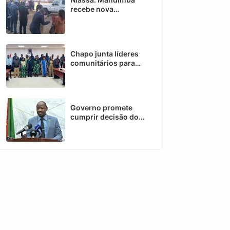
recebe nova
ambulância para
reforçar sector da
saúde
Chapo junta líderes
comunitários para
fortalecer
desenvolvimento
Governo promete
cumprir decisão do
Conselho
Constitucional sobre
telecomunicações