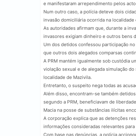
e manifestaram arrependimento pelos actos
Num outro caso, a polícia deteve dois cid
invasão domiciliária ocorrida na localidad
As autoridades afirmam que, durante a inva
invasores exigiam dinheiro e outros bens d
Um dos detidos confessou participação no 
que outros dois alegados comparsas conti
A PRM mantém igualmente sob custódia um 
violação sexual e de alegada simulação do 
localidade de Mazivila.
Entretanto, o suspeito nega todas as acusa
Além disso, encontram-se também detidos d
segundo a PRM, beneficiavam de liberdade
Macia na posse de substâncias ilícitas enco
A corporação explica que as detenções re
informações consideradas relevantes para o
Com base nas denúncias, a polícia accion