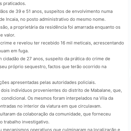
 praticados.
adãos de 39 e 51 anos, suspeitos de envolvimento numa
e de Incaia, no posto administrativo do mesmo nome.
são, a proprietária da residência foi amarrada enquanto os
e valor.
crime e revelou ter recebido 16 mil meticais, acrescentando
nuam em fuga.
cidadão de 27 anos, suspeito da prática do crime de
seu próprio sequestro, factos que terão ocorrido na
ções apresentadas pelas autoridades policiais.
ois indivíduos provenientes do distrito de Mabalane, que,
 condicional. Os mesmos foram interpelados na Vila da
ntradas no interior da viatura em que circulavam.
sultaram da colaboração da comunidade, que forneceu
 trabalho investigativo.
ou mecanismos operativos que culminaram na localização e