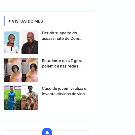
+ VISTAS DO MES
Detido suspeito do
assassinato de Dom
Osório Citora
Estudante da UZ gera
polémica nas redes
sociais após vídeo
controverso
Caso de jovem viraliza e
levanta dúvidas da vida
nas redes sociais